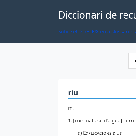
Diccionari de rec
Sobre el DIRELEX
Cerca
Glossari
Ins
riu
m.
1
. [curs natural d'aigua] corr
a
)
Explicacions d'ús