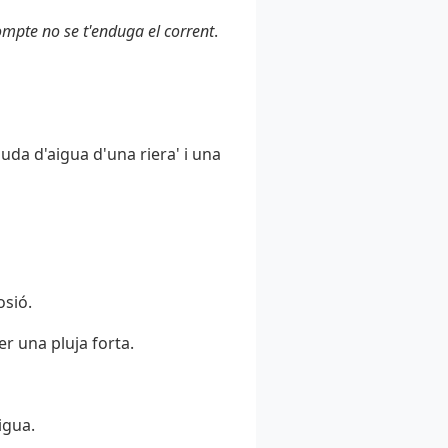
mpte no se t'enduga el corrent
.
uda d'aigua d'una riera' i una
osió.
r una pluja forta.
igua.