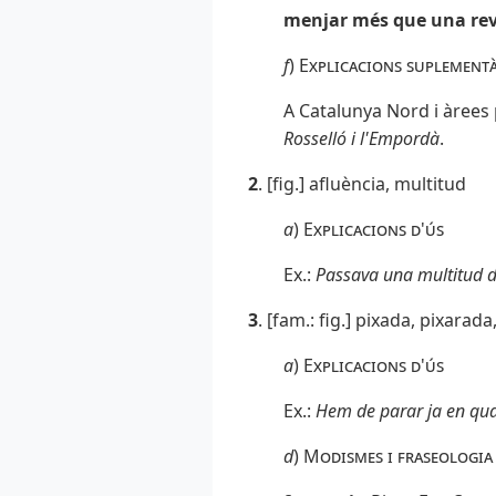
menjar més que una rev
f
)
Explicacions suplementà
A Catalunya Nord i àrees
Rosselló i l'Empordà
.
2
. [fig.] afluència, multitud
a
)
Explicacions d'ús
Ex.:
Passava una multitud d
3
. [fam.: fig.] pixada, pixarada,
a
)
Explicacions d'ús
Ex.:
Hem de parar ja en qual
d
)
Modismes i fraseologia