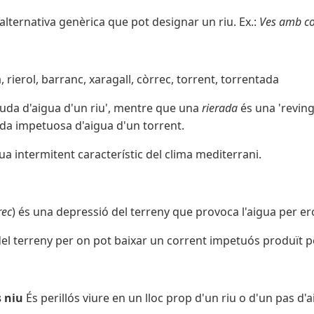
alternativa genèrica que pot designar un riu. Ex.:
Ves amb co
da, rierol, barranc, xaragall, còrrec, torrent, torrentada
uda d'aigua d'un riu', mentre que una
rierada
és una 'reving
da impetuosa d'aigua d'un torrent.
ua intermitent característic del clima mediterrani.
rec
) és una depressió del terreny que provoca l'aigua per er
el terreny per on pot baixar un corrent impetuós produït pe
s niu
És perillós viure en un lloc prop d'un riu o d'un pas d'a