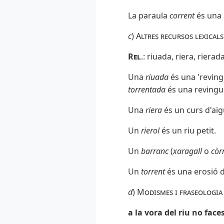
La paraula
corrent
és una 
c
)
Altres recursos lexicals
Rel
.: riuada, riera, riera
Una
riuada
és una 'reving
torrentada
és una revingu
Una
riera
és un curs d'aig
Un
rierol
és un riu petit.
Un
barranc
(
xaragall
o
còr
Un
torrent
és una erosió d
d
)
Modismes i fraseologia
a la vora del riu no face