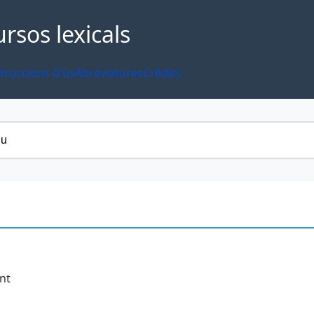
ursos lexicals
truccions d'ús
Abreviatures
Crèdits
ent