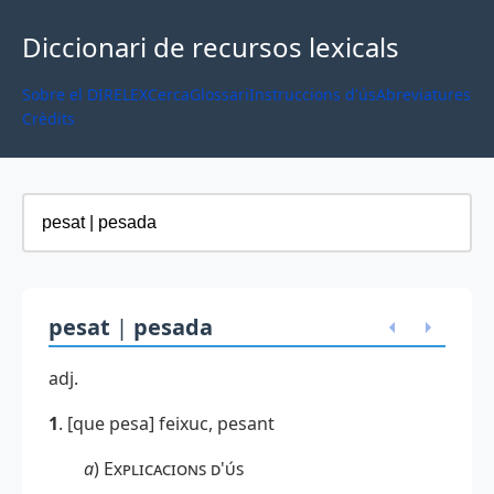
Diccionari de recursos lexicals
Sobre el DIRELEX
Cerca
Glossari
Instruccions d'ús
Abreviatures
Crèdits
pesat
|
pesada
adj.
1
. [que pesa] feixuc, pesant
a
)
Explicacions d'ús