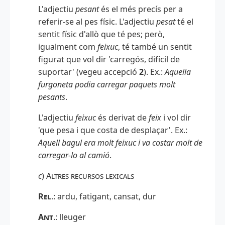
L'adjectiu
pesant
és el més precís per a
referir-se al pes físic. L'adjectiu
pesat
té el
sentit físic d'allò que té pes; però,
igualment com
feixuc
, té també un sentit
figurat que vol dir 'carregós, difícil de
suportar' (vegeu accepció
2
). Ex.:
Aquella
furgoneta podia carregar paquets molt
pesants
.
L'adjectiu
feixuc
és derivat de
feix
i vol dir
'que pesa i que costa de desplaçar'. Ex.:
Aquell bagul era molt feixuc i va costar molt de
carregar-lo al camió
.
c
)
Altres recursos lexicals
Rel
.: ardu, fatigant, cansat, dur
Ant
.
: lleuger