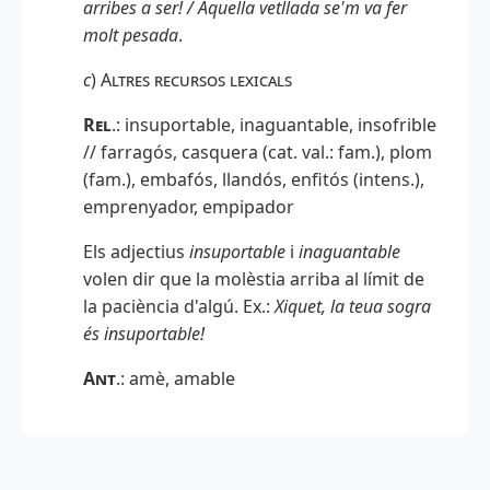
arribes a ser! / Aquella vetllada se'm va fer
molt pesada
.
c
)
Altres recursos lexicals
Rel
.: insuportable, inaguantable, insofrible
// farragós, casquera (cat. val.: fam.), plom
(fam.), embafós, llandós, enfitós (intens.),
emprenyador, empipador
Els adjectius
insuportable
i
inaguantable
volen dir que la molèstia arriba al límit de
la paciència d'algú. Ex.:
Xiquet, la teua sogra
és insuportable!
Ant
.
: amè, amable