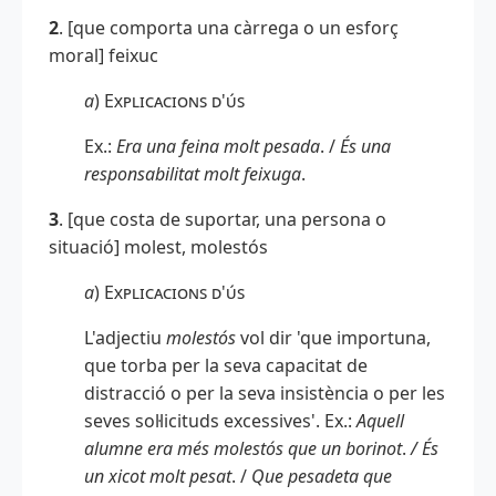
2
. [que comporta una càrrega o un esforç
moral] feixuc
a
)
Explicacions d'ús
Ex.:
Era una feina molt pesada
. /
És una
responsabilitat molt feixuga
.
3
. [que costa de suportar, una persona o
situació] molest, molestós
a
)
Explicacions d'ús
L'adjectiu
molestós
vol dir 'que importuna,
que torba per la seva capacitat de
distracció o per la seva insistència o per les
seves sol·licituds excessives'. Ex.:
Aquell
alumne era més molestós que un borinot
.
/ És
un xicot molt pesat
. /
Que pesadeta que