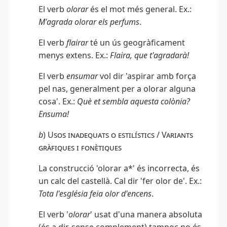
El verb
olorar
és el mot més general. Ex.:
M'agrada olorar els perfums
.
El verb
flairar
té un ús geogràficament
menys extens. Ex.:
Flaira, que t'agradarà!
El verb
ensumar
vol dir 'aspirar amb força
pel nas, generalment per a olorar alguna
cosa'. Ex.:
Què et sembla aquesta colònia?
Ensuma!
b
)
Usos inadequats o estilístics / Variants
gràfiques i fonètiques
La construcció 'olorar a*' és incorrecta, és
un calc del castellà. Cal dir 'fer olor de'. Ex.:
Tota l'església feia olor d'encens
.
El verb '
olorar
' usat d'una manera absoluta
(és a dir, sense complement) tampoc no és