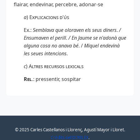
flairar, endevinar, percebre, adonar-se
a
)
Explicacions d'ús
Ex.:
Semblava que oloraven els seus diners
.
/
Ensumaven el perill
.
/ En Jaume se n'adonà que
alguna cosa no anava bé
. /
Miquel endevinà
les seues intencions
.
c
)
Altres recursos lexicals
Rel
.: pressentir, sospitar
© 2025 Carles Castellanos i Llorenç, Agustí Mayor i Lloret.
Crèdits del DIRELEX
.