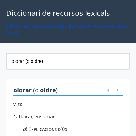
Diccionari de recursos lexicals
Sobre el DIRELEX
Cerca
Glossari
Instruccions d'ús
Abreviatures
Crèdits
olorar
(o
oldre
)
v. tr.
1
.
flairar, ensumar
a
)
Explicacions d'ús