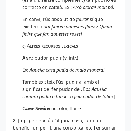
correcte en català. Ex.:
Això olora* molt bé
.
En canvi, l'ús absolut de
flairar
sí que
existeix:
Com flairen aquestes flors! / Quina
flaire que fan aquestes roses!
c
)
Altres recursos lexicals
Ant
.
: pudor, pudir (v. intr.)
Ex:
Aquella casa pudia de mala manera!
També existeix l'ús 'pudir a' amb el
significat de 'fer pudor de'. Ex.:
Aquella
cambra pudia a tabac
[o
feia pudor de tabac
].
Camp Semàntic
: olor, flaire
2
. [fig.: percepció d'alguna cosa, com un
benefici, un perill, una conxorxa, etc.] ensumar,