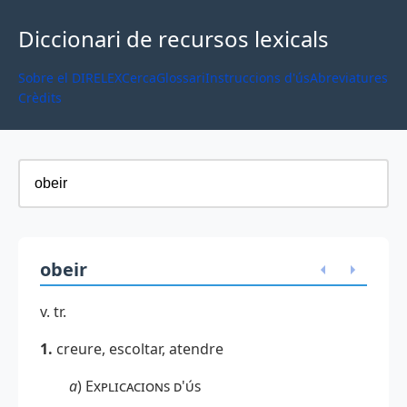
Diccionari de recursos lexicals
Sobre el DIRELEX
Cerca
Glossari
Instruccions d'ús
Abreviatures
Crèdits
obeir
v. tr.
1
.
creure, escoltar, atendre
a
)
Explicacions d'ús