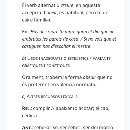
El verb alternatiu
creure
, en aquesta
accepció d'
obeir
, és habitual, però té un
caire familiar.
Ex.:
Has de creure ta mare quan et diu que no
embrutes les parets de casa
.
/
Si no vols que et
castiguen has d'escoltar el mestre
.
b
)
Usos inadequats o estilístics / Variants
gràfiques i fonètiques
Oralment, trobem la forma
obedir
que no
és preferent en valencià normatiu.
c
)
Altres recursos lexicals
Rel
.: complir // abaixar (o acotar) el cap,
cedir a
Ant
.
: rebel·lar-se, ser rebec, ser del morro