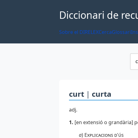
Diccionari de rec
Sobre el DIRELEX
Cerca
Glossari
Ins
curt
|
curta
adj.
1.
[en extensió o grandària] pet
a
)
Explicacions d'ús