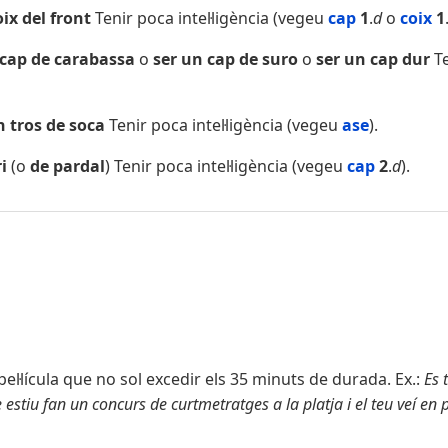
oix del front
Tenir poca intel·ligència (vegeu
cap
1
.
d
o
coix
1
 cap de carabassa
o
ser un cap de suro
o
ser un cap dur
Te
n tros de soca
Tenir poca intel·ligència (vegeu
ase
).
ri
(o
de pardal
) Tenir poca intel·ligència (vegeu
cap
2
.
d
).
l·lícula que no sol excedir els 35 minuts de durada. Ex.:
Es t
e estiu fan un concurs de curtmetratges a la platja i el teu veí en