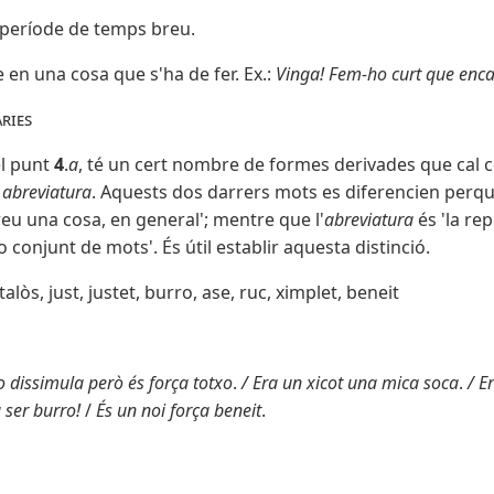
 període de temps breu.
 en una cosa que s'ha de fer. Ex.:
Vinga! Fem-ho curt que enc
ries
el punt
4
.
a
, té un cert nombre de formes derivades que cal
, abreviatura
. Aquests dos darrers mots es diferencien perq
eu una cosa, en general'; mentre que l'
abreviatura
és 'la re
 conjunt de mots'. És útil establir aquesta distinció.
talòs, just, justet, burro, ase, ruc, ximplet, beneit
 dissimula però és força totxo
.
/ Era un xicot una mica soca
.
/ E
 ser burro!
/
És un noi força beneit
.