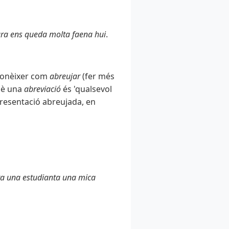
ara ens queda molta faena hui
.
 conèixer com
abreujar
(fer més
uè una
abreviació
és 'qualsevol
presentació abreujada, en
ra una estudianta una mica