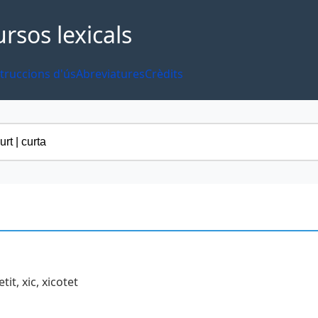
ursos lexicals
truccions d'ús
Abreviatures
Crèdits
it, xic, xicotet