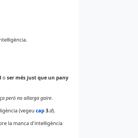
tel·ligència.
l
o
ser més just que un pany
rça però no allarga gaire
.
·ligència (vegeu
cap
3
.
d
).
re la manca d'intel·ligència