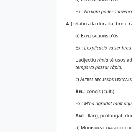
Ex.:
No vam poder subvencio
4
. [relatiu a la durada] breu, 
a
)
Explicacions d'ús
Ex.:
L'explicació va ser breu
L'adjectiu
ràpid
té usos ad
temps va passar ràpid
.
c
)
Altres recursos lexicals
Rel
.: concís (cult.)
Ex.:
M'ha agradat molt aques
Ant
.
: llarg, prolongat, d
d
)
Modismes i fraseologia