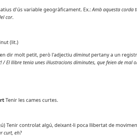
atius d'ús variable geogràficament. Ex.:
Amb aquesta corda t
del cor
.
nut (lit.)
n dir molt petit, però l'adjectiu
diminut
pertany a un registre
/ El llibre tenia unes il·lustracions diminutes, que feien de mal 
rt
Tenir les cames curtes.
gú) Tenir controlat algú, deixant-li poca llibertat de movimen
r curt, eh?