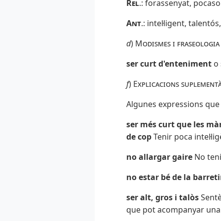
Rel
.: forassenyat, pocaso
Ant
.
: intel·ligent, talentó
d
)
Modismes i fraseologia
ser curt d'enteniment
o
f
)
Explicacions suplementà
Algunes expressions que 
ser més curt que les mà
de cop
Tenir poca intel·lig
no allargar gaire
No tenir
no estar bé de la barret
ser alt, gros i talòs
Sentè
que pot acompanyar una