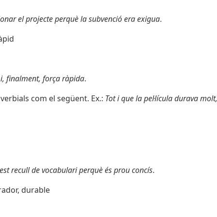
nar el projecte perquè la subvenció era exigua
.
ràpid
 i, finalment, força ràpida
.
verbials com el següent. Ex.:
Tot i que la pel·lícula durava mol
t recull de vocabulari perquè és prou concís
.
urador, durable