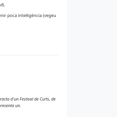
.
d
).
nir poca intel·ligència (vegeu
racta d'un Festival de Curts, de
 presenta un
.