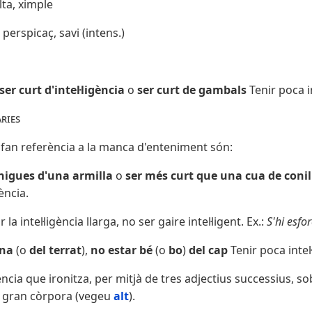
lta, ximple
s, perspicaç, savi (intens.)
ser curt d'intel·ligència
o
ser curt de gambals
Tenir poca in
ries
fan referència a la manca d'enteniment són:
nigues d'una armilla
o
ser més curt que una cua de conil
ència.
 la intel·ligència llarga, no ser gaire intel·ligent. Ex.:
S'hi esfo
ina
(o
del terrat
),
no estar bé
(o
bo
)
del cap
Tenir poca intel
ncia que ironitza, per mitjà de tres adjectius successius, sob
 gran còrpora (vegeu
alt
).