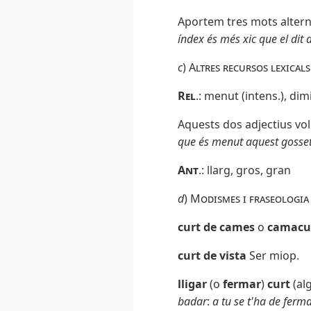
Aportem tres mots altern
índex és més xic que el dit 
c
)
Altres recursos lexicals
Rel
.: menut (intens.), dimi
Aquests dos adjectius vole
que és menut aquest gosset! 
Ant
.
: llarg, gros, gran
d
)
Modismes i fraseologia
curt de cames
o
camacu
curt de vista
Ser miop.
lligar
(o
fermar
)
curt
(al
badar
:
a tu se t'ha de ferma