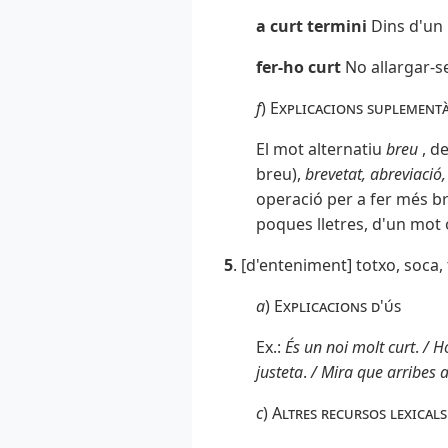
a curt termini
Dins d'un
fer-ho curt
No allargar-se
f
)
Explicacions suplementà
El mot alternatiu
breu
, d
breu),
brevetat, abreviació
operació per a fer més br
poques lletres, d'un mot o
5
. [d'enteniment] totxo, soca, 
a
)
Explicacions d'ús
Ex.:
És un noi molt curt
.
/
Ho
justeta
.
/
Mira que arribes a
c
)
Altres recursos lexicals