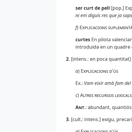
ser curt de pell
[pop.] Exp
ni em diguis res que ja saps
f
)
Explicacions suplementà
curtes
En pilota valencian
introduïda en un quadre qu
2
. [intens.: en poca quantitat
a
)
Explicacions d'ús
Ex.:
Vam eixir amb fam del 
c
)
Altres recursos lexicals
Ant
.
: abundant, quantiós
3
. [cult.: intens.] exigu, precar
a
)
Explicacions d'ús