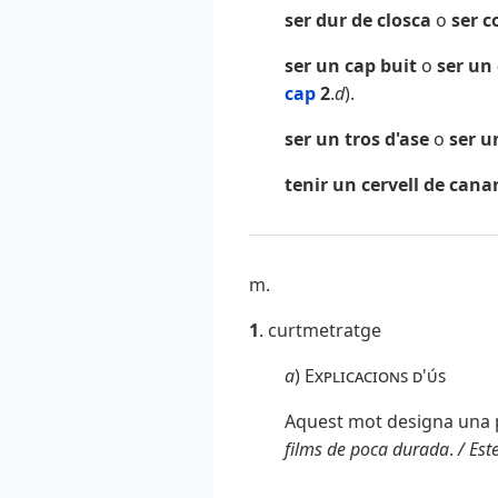
ser dur de closca
o
ser c
ser un cap buit
o
ser un
cap
2
.
d
).
ser un tros d'ase
o
ser u
tenir un cervell de cana
m.
1
. curtmetratge
a
)
Explicacions d'ús
Aquest mot designa una pe
films de poca durada
.
/ Est