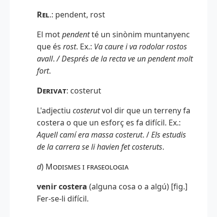
Rel
.: pendent, rost
El mot
pendent
té un sinònim muntanyenc
que és
rost
. Ex.:
Va caure i va rodolar rostos
avall
.
/ Després de la recta ve un pendent molt
fort
.
Derivat
:
costerut
L'adjectiu
costerut
vol dir que un terreny fa
costera o que un esforç es fa difícil. Ex.:
Aquell camí era massa costerut
. /
Els estudis
de la carrera se li havien fet costeruts
.
d
)
Modismes i fraseologia
venir costera
(alguna cosa o a algú) [fig.]
Fer-se-li difícil.