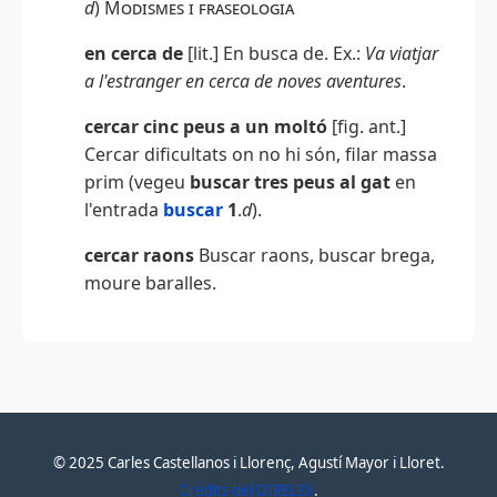
d
)
Modismes i fraseologia
en cerca de
[lit.] En busca de. Ex.:
Va viatjar
a l'estranger en cerca de noves aventures
.
cercar cinc peus a un moltó
[fig. ant.]
Cercar dificultats on no hi són, filar massa
prim (vegeu
buscar tres peus al gat
en
l'entrada
buscar
1
.
d
).
cercar raons
Buscar raons, buscar brega,
moure baralles.
© 2025 Carles Castellanos i Llorenç, Agustí Mayor i Lloret.
Crèdits del DIRELEX
.