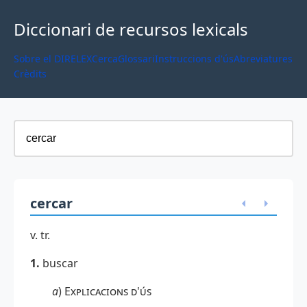
Diccionari de recursos lexicals
Sobre el DIRELEX
Cerca
Glossari
Instruccions d'ús
Abreviatures
Crèdits
cercar
v. tr.
1.
buscar
a
)
Explicacions d'ús