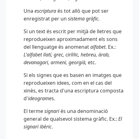
Una
escriptura
és tot allò que pot ser
enregistrat per un
sistema gràfic
.
Si un text és escrit per mitjà de lletres que
reprodueixen aproximadament els sons
del llenguatge és anomenat
alfabet
. Ex.:
L'alfabet llatí, grec, ciríl·lic, hebreu, àrab,
devanagari, armeni, georgià,
etc.
Si els signes que es basen en imatges que
reprodueixen idees, com en el cas del
xinès, es tracta d'una escriptura composta
d'
ideograme
s.
El terme
signari
és una denominació
general de qualsevol sistema gràfic. Ex.:
El
signari ibèric
.