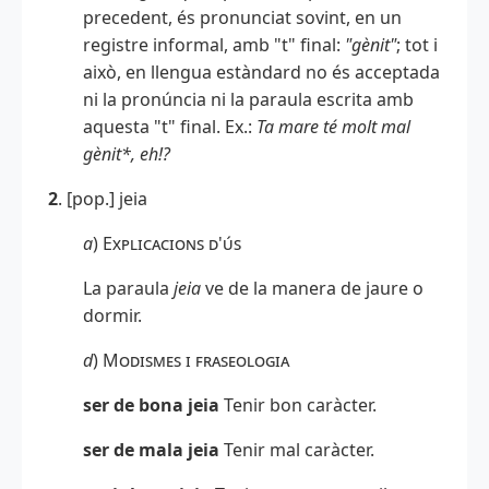
precedent, és pronunciat sovint, en un
registre informal, amb "t" final:
"gènit"
; tot i
això, en llengua estàndard no és acceptada
ni la pronúncia ni la paraula escrita amb
aquesta "t" final. Ex.:
Ta mare té molt mal
gènit*, eh!?
2
. [pop.] jeia
a
)
Explicacions d'ús
La paraula
jeia
ve de la manera de jaure o
dormir.
d
)
Modismes i fraseologia
ser de bona jeia
Tenir bon caràcter.
ser de mala jeia
Tenir mal caràcter.