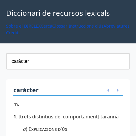
Diccionari de recursos lexicals
Sobre el DIRELEX
Cerca
Glossari
Instruccions d'ús
Abreviatures
Crèdits
caràcter
m.
1
. [trets distintius del comportament] tarannà
a
)
Explicacions d'ús