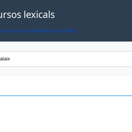
ursos lexicals
truccions d'ús
Abreviatures
Crèdits