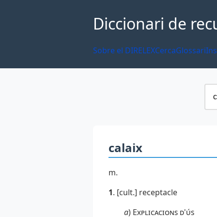
Diccionari de rec
Sobre el DIRELEX
Cerca
Glossari
Ins
calaix
m.
1
. [cult.] receptacle
a
)
Explicacions d'ús