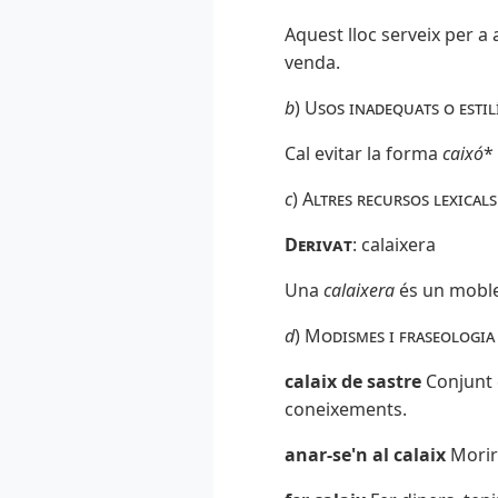
Aquest lloc serveix per a
venda.
b
)
Usos inadequats o estilí
Cal evitar la forma
caixó
*
c
)
Altres recursos lexicals
Derivat
:
calaixera
Una
calaixera
és un moble 
d
)
Modismes i fraseologia
calaix de sastre
Conjunt 
coneixements.
anar-se'n al calaix
Morir