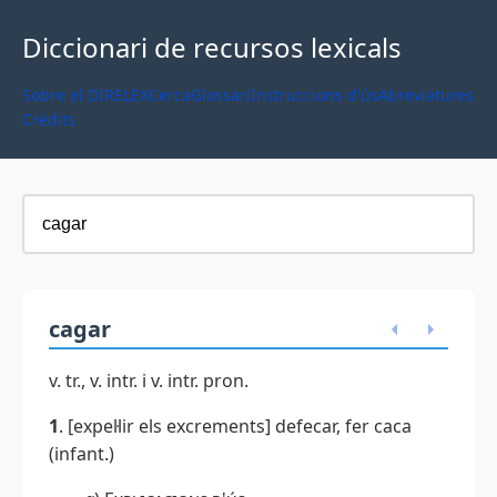
Diccionari de recursos lexicals
Sobre el DIRELEX
Cerca
Glossari
Instruccions d'ús
Abreviatures
Crèdits
cagar
v. tr., v. intr. i v. intr. pron.
1
. [expel·lir els excrements] defecar, fer caca
(infant.)