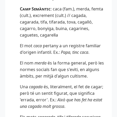
Camp Semàntic
: caca (fam.), merda, femta
(cult.), excrement (cult.) // cagada,
cagarada, tifa, tifarada, tova, cagalló,
cagarro, bonyiga, buina, cagarines,
caguetes, cagarel·la
El mot
caca
pertany a un registre familiar
d'origen infantil. Ex.:
Papa, tinc caca
.
El nom
merda
és la forma general, però les
normes socials fan que s'eviti, en alguns
àmbits, per mitjà d'algun cultisme.
Una
cagada
és, literalment, el fet de cagar;
però té un sentit figurat, que significa
'errada, error'. Ex.:
Això que has fet ha estat
una cagada molt grossa
.
Els mots
cagarada
,
tifa
i
tifarada
serveixen