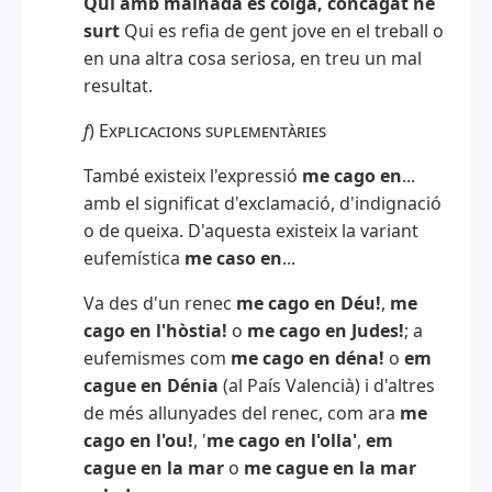
Qui amb mainada es colga, concagat ne
surt
Qui es refia de gent jove en el treball o
en una altra cosa seriosa, en treu un mal
resultat.
f
)
Explicacions suplementàries
També existeix l'expressió
me cago en
...
amb el significat d'exclamació, d'indignació
o de queixa. D'aquesta existeix la variant
eufemística
me caso en
...
Va des d'un renec
me cago en Déu!
,
me
cago en l'hòstia!
o
me cago en Judes!
; a
eufemismes com
me cago en déna!
o
em
cague en Dénia
(al País Valencià) i d'altres
de més allunyades del renec, com ara
me
cago en l'ou!
, '
me cago en l'olla'
,
em
cague en la mar
o
me cague en la mar