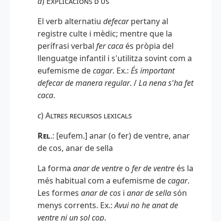
a
)
Explicacions d'ús
El verb alternatiu
defecar
pertany al
registre culte i mèdic; mentre que la
perífrasi verbal
fer caca
és pròpia del
llenguatge infantil i s'utilitza sovint com a
eufemisme de
cagar
. Ex.:
És important
defecar de manera regular
. /
La nena s'ha fet
caca
.
c
)
Altres recursos lexicals
Rel
.: [eufem.] anar (o fer) de ventre, anar
de cos, anar de sella
La forma
anar de ventre
o
fer de ventre
és la
més habitual com a eufemisme de
cagar
.
Les formes
anar de cos
i
anar de sella
són
menys corrents. Ex.:
Avui no he anat de
ventre ni un sol cop
.