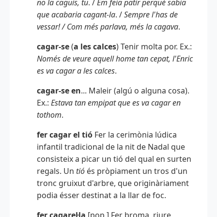
no la caguis, tu
. /
Em feia patir perquè sabia
que acabaria cagant-la
. /
Sempre l'has de
vessar! / Com més parlava, més la cagava
.
cagar-se
(
a les calces
) Tenir molta por. Ex.:
Només de veure aquell home tan cepat, l'Enric
es va cagar a les calces
.
cagar-se en
... Maleir (algú o alguna cosa).
Ex.:
Estava tan empipat que es va cagar en
tothom
.
fer cagar el tió
Fer la cerimònia lúdica
infantil tradicional de la nit de Nadal que
consisteix a picar un tió del qual en surten
regals. Un
tió
és pròpiament un tros d'un
tronc gruixut d'arbre, que originàriament
podia ésser destinat a la llar de foc.
fer cagarel·la
[pop.] Fer broma, riure