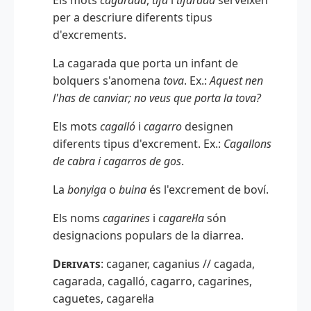
per a descriure diferents tipus
d'excrements.
La cagarada que porta un infant de
bolquers s'anomena
tova
. Ex.:
Aquest nen
l'has de canviar; no veus que porta la tova?
Els mots
cagalló
i
cagarro
designen
diferents tipus d'excrement. Ex.:
Cagallons
de cabra i cagarros de gos
.
La
bonyiga
o
buina
és l'excrement de boví.
Els noms
cagarines
i
cagarel·la
són
designacions populars de la diarrea.
Derivats
: caganer, caganius // cagada,
cagarada, cagalló, cagarro, cagarines,
caguetes, cagarel·la