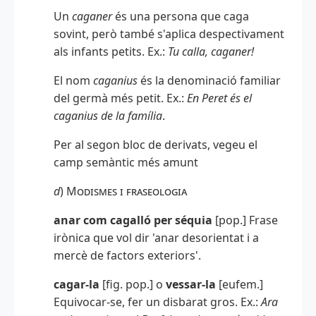
Un
caganer
és una persona que caga
sovint, però també s'aplica despectivament
als infants petits. Ex.:
Tu calla, caganer!
El nom
caganius
és la denominació familiar
del germà més petit. Ex.:
En Peret és el
caganius de la família
.
Per al segon bloc de derivats, vegeu el
camp semàntic més amunt
d
)
Modismes i fraseologia
anar com cagalló per séquia
[pop.] Frase
irònica que vol dir 'anar desorientat i a
mercè de factors exteriors'.
cagar-la
[fig. pop.] o
vessar-la
[eufem.]
Equivocar-se, fer un disbarat gros. Ex.:
Ara