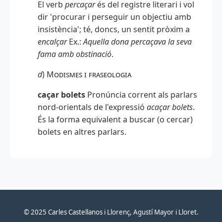
El verb
percaçar
és del registre literari i vol
dir 'procurar i perseguir un objectiu amb
insistència'; té, doncs, un sentit pròxim a
encalçar
Ex.:
Aquella dona percaçava la seva
fama amb obstinació
.
d
)
Modismes i fraseologia
caçar bolets
Pronúncia corrent als parlars
nord-orientals de l'expressió
acaçar bolets
.
És la forma equivalent a buscar (o cercar)
bolets en altres parlars.
© 2025 Carles Castellanos i Llorenç, Agustí Mayor i Lloret.