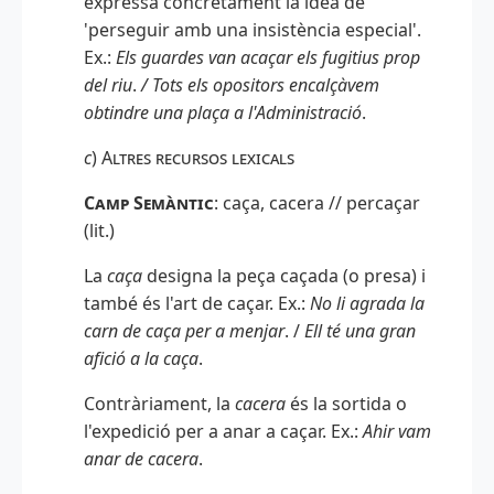
expressa concretament la idea de
'perseguir amb una insistència especial'.
Ex.:
Els guardes van acaçar els fugitius prop
del riu
.
/ Tots els opositors encalçàvem
obtindre una plaça a l'Administració
.
c
)
Altres recursos lexicals
Camp Semàntic
: caça, cacera // percaçar
(lit.)
La
caça
designa la peça caçada (o presa) i
també és l'art de caçar. Ex.:
No li agrada la
carn de caça per a menjar
. /
Ell té una gran
afició a la caça
.
Contràriament, la
cacera
és la sortida o
l'expedició per a anar a caçar. Ex.:
Ahir vam
anar de cacera
.