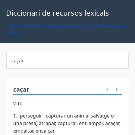
Diccionari de recursos lexicals
Sobre el DIRELEX
Cerca
Glossari
Instruccions d'ús
Abreviatures
Crèdits
caçar
v. tr.
1
. [perseguir i capturar un animal salvatge o
una presa] atrapar, capturar, entrampar, acaçar,
empaitar, encalçar